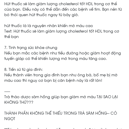
Hút thuốc sẽ làm giảm lượng cholesterol tốt HDL trong cơ thể
của bạn. Điều này có thể dẫn đến các bệnh về tim. Bạn nên từ
bỏ thói quen hút thuốc ngay từ bây giờ.
hút thuốc là là nguyên nhân khiến mỡ máu cao
Text: Hút thuốc sẽ làm giảm lượng cholesterol tốt HDL trong cơ
thể bạn
7. Tình trạng sức khỏe chung
Nếu bạn mắc các bệnh như tiểu đường hoặc giảm hoạt động
tuyến giáp có thể khiến lượng mỡ trong máu tăng cao.
8. Tiền sử từ gia đình:
Nếu thành viên trong gia đình bạn như ông bà, bố mẹ bị mỡ
máu cao thì nguy cơ bạn bị căn bệnh này là rất lớn!
-----
Trà thảo dược sâm hồng giúp bạn giảm mỡ máu TẠI SAO LẠI
KHÔNG THỬ???
THÀNH PHẦN KHÔNG THỂ THIẾU TRONG TRÀ SÂM HỒNG-- CỎ
NGỌT