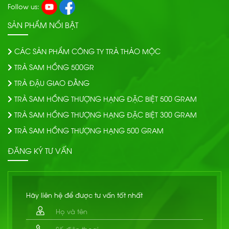
Follow us:
SẢN PHẨM NỔI BẬT
CÁC SẢN PHẨM CÔNG TY TRÀ THẢO MỘC
TRÀ SAM HỒNG 500GR
TRÀ ĐẬU GIAO ĐẰNG
TRÀ SAM HỒNG THƯỢNG HẠNG ĐẶC BIỆT 500 GRAM
TRÀ SAM HỒNG THƯỢNG HẠNG ĐẶC BIỆT 300 GRAM
TRÀ SAM HỒNG THƯỢNG HẠNG 500 GRAM
ĐĂNG KÝ TƯ VẤN
Hãy liên hệ để được tư vấn tốt nhất