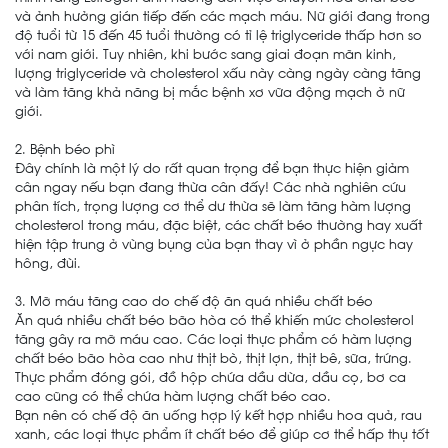
và ảnh hưởng gián tiếp đến các mạch máu. Nữ giới đang trong
độ tuổi từ 15 đến 45 tuổi thường có tỉ lệ triglyceride thấp hơn so
với nam giới. Tuy nhiên, khi bước sang giai đoạn mãn kinh,
lượng triglyceride và cholesterol xấu này càng ngày càng tăng
và làm tăng khả năng bị mắc bệnh xơ vữa động mạch ở nữ
giới.
2. Bệnh béo phì
Đây chính là một lý do rất quan trọng để bạn thực hiện giảm
cân ngay nếu bạn đang thừa cân đấy! Các nhà nghiên cứu
phân tích, trọng lượng cơ thể dư thừa sẽ làm tăng hàm lượng
cholesterol trong máu, đặc biệt, các chất béo thường hay xuất
hiện tập trung ở vùng bụng của bạn thay vì ở phần ngực hay
hông, đùi.
3. Mỡ máu tăng cao do chế độ ăn quá nhiều chất béo
Ăn quá nhiều chất béo bão hòa có thể khiến mức cholesterol
tăng gây ra mỡ máu cao. Các loại thực phẩm có hàm lượng
chất béo bão hòa cao như thịt bò, thịt lợn, thịt bê, sữa, trứng.
Thực phẩm đóng gói, đồ hộp chứa dầu dừa, dầu cọ, bơ ca
cao cũng có thể chứa hàm lượng chất béo cao.
Bạn nên có chế độ ăn uống hợp lý kết hợp nhiều hoa quả, rau
xanh, các loại thực phẩm ít chất béo để giúp cơ thể hấp thụ tốt