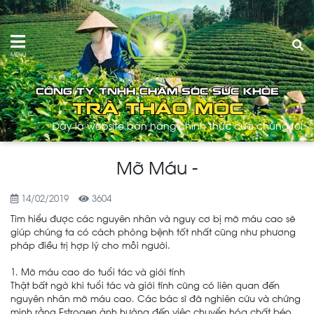
MENU
Đây là website bán hàng chính thức của chúng tôi !
Mỡ Máu -
14/02/2019
3604
Tìm hiểu được các nguyên nhân và nguy cơ bị mỡ máu cao sẽ
giúp chúng ta có cách phòng bệnh tốt nhất cũng như phương
pháp điều trị hợp lý cho mỗi người.
1. Mỡ máu cao do tuổi tác và giới tính
Thật bất ngờ khi tuổi tác và giới tính cũng có liên quan đến
nguyên nhân mỡ máu cao. Các bác sĩ đã nghiên cứu và chứng
minh rằng Estrogen ảnh hưởng đến việc chuyển hóa chất béo