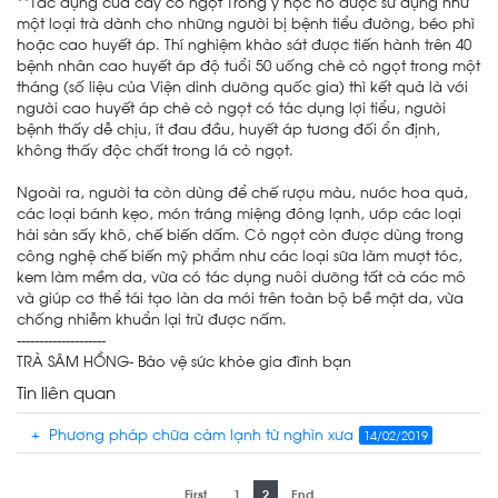
**Tác dụng của cây cỏ ngọt Trong y học nó được sử dụng như
một loại trà dành cho những người bị bệnh tiểu đường, béo phì
hoặc cao huyết áp. Thí nghiệm khảo sát được tiến hành trên 40
bệnh nhân cao huyết áp độ tuổi 50 uống chè cỏ ngọt trong một
tháng (số liệu của Viện dinh dưỡng quốc gia) thì kết quả là với
người cao huyết áp chè cỏ ngọt có tác dụng lợi tiểu, người
bệnh thấy dễ chịu, ít đau đầu, huyết áp tương đối ổn định,
không thấy độc chất trong lá cỏ ngọt.
Ngoài ra, người ta còn dùng để chế rượu màu, nước hoa quả,
các loại bánh kẹo, món tráng miệng đông lạnh, ướp các loại
hải sản sấy khô, chế biến dấm. Cỏ ngọt còn được dùng trong
công nghệ chế biến mỹ phẩm như các loại sữa làm mượt tóc,
kem làm mềm da, vừa có tác dụng nuôi dưỡng tất cả các mô
và giúp cơ thể tái tạo làn da mới trên toàn bộ bề mặt da, vừa
chống nhiễm khuẩn lại trừ được nấm.
--------------------
TRÀ SÂM HỒNG- Bảo vệ sức khỏe gia đình bạn
Tin liên quan
+ Phương pháp chữa cảm lạnh từ nghìn xưa
14/02/2019
First
1
2
End