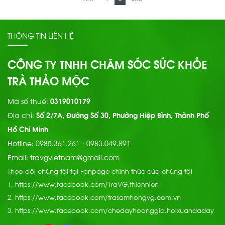
THÔNG TIN LIÊN HỆ
CÔNG TY TNHH CHĂM SÓC SỨC KHỎE
TRÀ THẢO MỘC
Mã số thuế:
0319010179
Địa chỉ:
Số 2/7A, Đường Số 30, Phường Hiệp Bình, Thành Phố
Hồ Chí Minh
Hotline:
0985.361.261 - 0983.049.891
Email:
travgvietnam@gmail.com
Theo dõi chúng tôi tại Fanpage chính thức của chúng tôi
1.
https://www.facebook.com/TraVG.thienhien
2.
https://www.facebook.com/trasamhongvg.com.vn
3.
https://www.facebook.com/chedayhoanggia.hoixuandaday