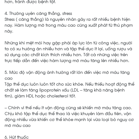
hơn, tránh được bệnh tật.
4. Thường uyên căng thẳng, stress
Stress ( căng thẳng) là nguyên nhân gây ra rất nhiều bệnh hiện
nay. Hàm lượng mỡ trong máu cao cũng xuất phát từ thủ phạm
này.
Những khi mệt mỏi hay gặp phải áp lực lớn từ công việc, người
ta có xu hướng ăn nhiều hơn và tập thể dục ít lại, uống rượu và
sử dụng các chất kích thích nhiều hơn. Tất cả những việc trên
trực tiếp dẫn đến việc hàm lượng mỡ máu tăng lên nhiều hơn.
5. Mức độ vận động ảnh hưởng rất lớn đến việc mỡ máu tăng
cao
Tập thể dục luôn luôn tốt cho sức khỏe. Nếu thiếu hoạt động thể
chất sẽ làm tăng lipoprotein xấu (LDL – tăng khả năng bệnh
tim), giảm HDL hoặc cholesterol tốt.
– Chính vì thế nếu ít vận động cũng sẽ khiến mỡ máu tăng cao.
Chịu khó tập thể dục thể thao là việc khuyên làm đầu tiên, vận
động nhiều vừa khiến cơ thể khỏe mạnh lại vừa loại bỏ nguy cơ
mỡ máu cao
6. Hút thuốc