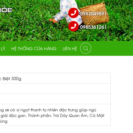
0983049891
0985361261
 LÝ
HỆ THỐNG CỬA HÀNG
LIÊN HỆ
 Biệt 300g
 sẽ có vị ngọt thanh tự nhiên đặc trưng giúp ngủ
và giải độc gan. Thành phần: Trà Dây Quan Âm, Cỏ Mật
rùng