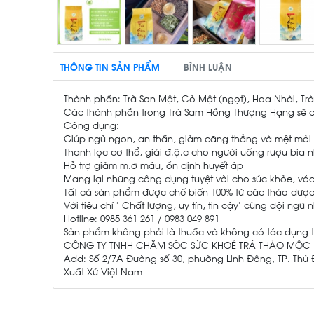
THÔNG TIN SẢN PHẨM
BÌNH LUẬN
Thành phần: Trà Sơn Mật, Cỏ Mật (ngọt), Hoa Nhài, T
Các thành phần trong Trà Sam Hồng Thượng Hạng sẽ 
Công dụng:
Giúp ngủ ngon, an thần, giảm căng thẳng và mệt mỏi
Thanh lọc cơ thể, giải đ.ộ.c cho người uống rượu bia n
Hỗ trợ giảm m.ỡ máu, ổn định huyết áp
Mang lại những công dụng tuyệt vời cho sức khỏe, vó
Tất cả sản phẩm được chế biến 100% từ các thảo dược t
Với tiêu chí “ Chất lượng, uy tín, tin cậy” cùng đội n
Hotline: 0985 361 261 / 0983 049 891
Sản phẩm không phải là thuốc và không có tác dụng 
CÔNG TY TNHH CHĂM SÓC SỨC KHOẺ TRÀ THẢO MỘC
Add: Số 2/7A Đường số 30, phường Linh Đông, TP. Thủ 
Xuất Xứ Việt Nam