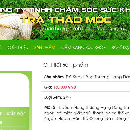
Đây là website bán hàng chính thức của chúng tôi !
Ủ
GIỚI THIỆU
SẢN PHẨM
CẨM NANG SỨC KHỎE
BỎ SĨ ĐẠI
Chi tiết sản phẩm
Trà Sam Hồng Thượng Hạng Đặc
Sản phẩm:
Giá:
130.000 VNĐ
Lượt xem:
2797
Mô tả
: Trà Sam Hồng Thượng Hạng Đông Trùng
ngon, cảỉ thiện giấc ngủ, thanh lọc cơ thế 
(ngọt), Hoa La Hán, Trà Ô Long, Nấm Đông T