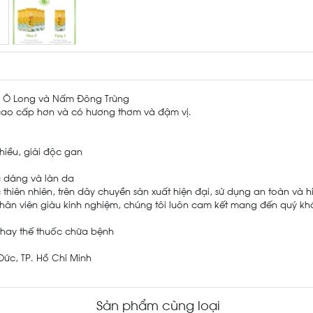
rà Ô Long và Nấm Đông Trùng
cao cấp hơn và có hương thơm và đậm vị.
hiều, giải độc gan
c dáng và làn da
hiên nhiên, trên dây chuyền sản xuất hiện đại, sử dụng an toàn và h
gũ nhân viên giàu kinh nghiệm, chúng tôi luôn cam kết mang đến quý k
thay thế thuốc chữa bệnh
Đức, TP. Hồ Chí Minh
Sản phẩm cùng loại