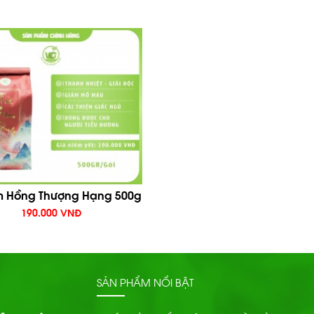
m Hồng Thượng Hạng 500g
190.000 VNĐ
SẢN PHẨM NỔI BẬT