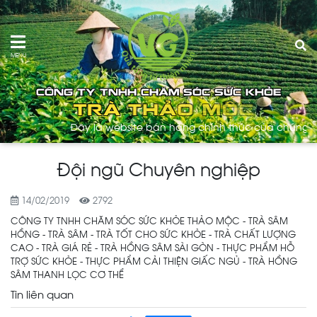
MENU
Đây là website bán hàng chính thức của chúng tôi 
Đội ngũ Chuyên nghiệp
14/02/2019
2792
CÔNG TY TNHH CHĂM SÓC SỨC KHỎE THẢO MỘC - TRÀ SÂM
HỒNG - TRÀ SÂM - TRÀ TỐT CHO SỨC KHỎE - TRÀ CHẤT LƯỢNG
CAO - TRÀ GIÁ RẺ - TRÀ HỒNG SÂM SÀI GÒN - THỰC PHẨM HỖ
TRỢ SỨC KHỎE - THỰC PHẨM CẢI THIỆN GIẤC NGỦ - TRÀ HỒNG
SÂM THANH LỌC CƠ THỂ
Tin liên quan