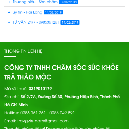
+ Thương hiệu - Sản phẩm
14/02/2019
+ uy tín - Hài Lòng
14/02/2019
+ TƯ VẤN 24/7 - 0985361261
14/02/2019
THÔNG TIN LIÊN HỆ
CÔNG TY TNHH CHĂM SÓC SỨC KHỎE
TRÀ THẢO MỘC
Mã số thuế:
0319010179
Địa chỉ:
Số 2/7A, Đường Số 30, Phường Hiệp Bình, Thành Phố
Hồ Chí Minh
Hotline:
0985.361.261 - 0983.049.891
Email:
travgvietnam@gmail.com
Theo dõi chúng tôi tại Fanpage chính thức của chúng tôi